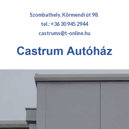
Szombathely, Körmendi út 98.
tel.: ​+36 30 945 2944
castrums@t-online.hu