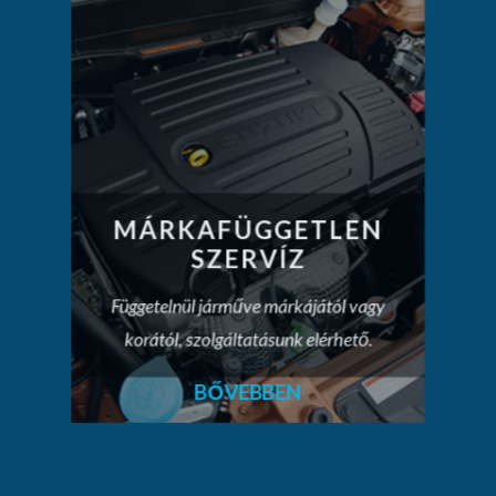
MÁRKAFÜGGETLEN
SZERVÍZ
Függetelnül járműve márkájától vagy
korától, szolgáltatásunk elérhető.
BŐVEBBEN