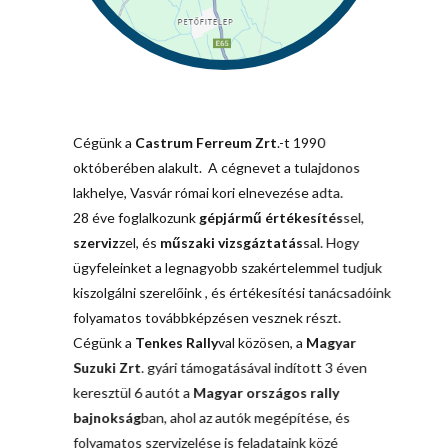
Cégünk a
Castrum Ferreum Zrt
.-t 1990
októberében alakult. A cégnevet a tulajdonos
lakhelye, Vasvár római kori elnevezése adta.
28 éve foglalkozunk
g
épjármű értékesítés
sel,
szerviz
zel, és
műszaki vizsgáztatás
sal. Hogy
ügyfeleinket a legnagyobb szakértelemmel tudjuk
kiszolgálni szerelőink , és értékesítési tanácsadóink
folyamatos továbbképzésen vesznek részt.
Cégünk a
Tenkes Rally
val közösen, a
Magyar
Suzuki Zrt
. gyári támogatásával indított 3 éven
keresztül 6 autót a
Magyar országos rally
bajnokság
ban, ahol az autók megépítése, és
folyamatos szervizelése is feladataink közé